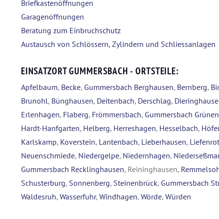
Briefkastenöffnungen
Garagenöffnungen
Beratung zum Einbruchschutz
Austausch von Schlössern, Zylindern und Schliessanlagen
EINSATZORT GUMMERSBACH - ORTSTEILE:
Apfelbaum
,
Becke
,
Gummersbach Berghausen
,
Bernberg
,
Bi
Brunohl
,
Bünghausen
,
Deitenbach
,
Derschlag
,
Dieringhaus
Erlenhagen
,
Flaberg
,
Frömmersbach
,
Gummersbach Grünen
Hardt-Hanfgarten
,
Helberg
,
Herreshagen
,
Hesselbach
,
Höfe
Karlskamp
,
Koverstein
,
Lantenbach
,
Lieberhausen
,
Liefenro
Neuenschmiede
,
Niedergelpe
,
Niedernhagen
,
Niederseßma
Gummersbach Recklinghausen
, Reininghausen,
Remmelsoh
Schusterburg
,
Sonnenberg
,
Steinenbrück
,
Gummersbach St
Waldesruh
,
Wasserfuhr
,
Windhagen
,
Wörde
,
Würden