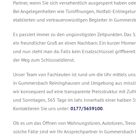
Partner, wenn Sie sich versehentlich ausgesperrt haben oder
Bei Angelegenheiten wie Türöffnungen, Notfall-Entriegelun
etablierten und vertrauenswürdigen Begleiter in Gummer
Es passiert immer zu den ungünstigsten Zeitpunkten. Das S
ein freundlicher Gruß an einen Nachbarn. Ein kurzer Momen
und nun steht man da. Falls kein Ersatzschlüssel griffbereit
der Weg zum Schlüsseldienst.
Unser Team von Fachleuten ist rund um die Uhr mittels uns
in Gummersbach Reininghausen und Umgebung aus misslic
wir konsequent auf eine transparente Preisstruktur mit Zuf
und Sonntagen, 365 Tage im Jahr. Innerhalb einer halben 
Kontaktieren Sie uns unter:
0177/3659100
.
Ob es um das Öffnen von Wohnungstüren, Autotüren, Tresor
solche Fälle sind wir Ihr Ansprechpartner in Gummersbach