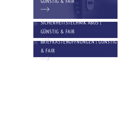
GÜNSTIG & FAIR
SICHERHEITSTECHNIK ABUS |
GÜNSTIG & FAIR
BRIEFKASTENÖFFNUNGEN | GÜNSTIG
& FAIR