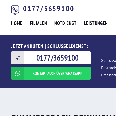
0177/3659100
HOME
FILIALEN
NOTDIENST
LEISTUNGEN
JETZT ANRUFEN | SCHLÜSSELDIENST:
0177/3659100
Schlüsse
Festpre
KONTAKT AUCH ÜBER WHATSAPP
Erst nac