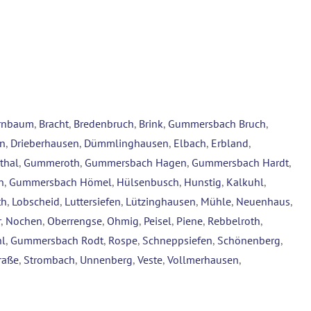
rnbaum
,
Bracht
,
Bredenbruch
,
Brink
,
Gummersbach Bruch
,
en
,
Drieberhausen
,
Dümmlinghausen
,
Elbach
,
Erbland
,
thal
,
Gummeroth
,
Gummersbach Hagen
,
Gummersbach Hardt
,
n
,
Gummersbach Hömel
,
Hülsenbusch
,
Hunstig
,
Kalkuhl
,
th
,
Lobscheid
,
Luttersiefen
,
Lützinghausen
,
Mühle
,
Neuenhaus
,
r
,
Nochen
,
Oberrengse
,
Ohmig
,
Peisel
,
Piene
,
Rebbelroth
,
l
,
Gummersbach Rodt
,
Rospe
,
Schneppsiefen
,
Schönenberg
,
raße
,
Strombach
,
Unnenberg
,
Veste
,
Vollmerhausen
,