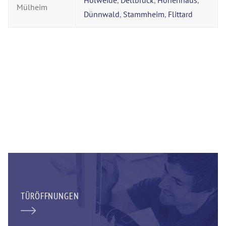
Holweide
,
Dellbrück
,
Höhenhaus
,
Mülheim
Dünnwald
,
Stammheim
,
Flittard
TÜRÖFFNUNGEN