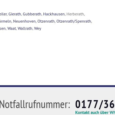
iler
,
Gierath
,
Gubberath
,
Hackhausen
, Herberath,
rmeln
,
Neuenhoven
,
Otzenrath
,
Otzenrath/Spenrath
,
sen
,
Waat
,
Wallrath
,
Wey
Notfallrufnummer:
0177/3
Kontakt auch über W