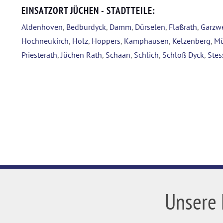
EINSATZORT JÜCHEN - STADTTEILE:
Aldenhoven
,
Bedburdyck
,
Damm
,
Dürselen
,
Flaßrath
,
Garzwe
Hochneukirch
,
Holz
,
Hoppers
,
Kamphausen
,
Kelzenberg
,
Mü
Priesterath
,
Jüchen Rath
,
Schaan
,
Schlich
,
Schloß Dyck
,
Stes
Unsere 