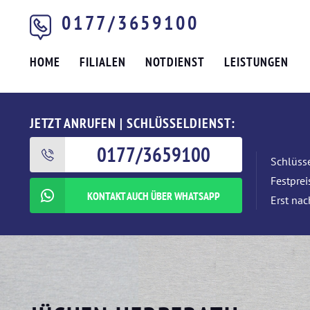
0177/3659100
HOME
FILIALEN
NOTDIENST
LEISTUNGEN
JETZT ANRUFEN | SCHLÜSSELDIENST:
0177/3659100
Schlüsse
Festpre
KONTAKT AUCH ÜBER WHATSAPP
Erst nac