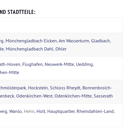
ND STADTTEILE:
rg
,
Mönchengladbach Eicken
,
Am Wasserturm
,
Gladbach
,
de
,
Mönchengladbach Dahl
,
Ohler
rath-Hoven
,
Flughafen
,
Neuwerk-Mitte
,
Uedding
,
chen-Mitte
chmölderpark
,
Hockstein
,
Schloss Rheydt
,
Bonnenbroich-
tenbeck
,
Odenkirchen-West
,
Odenkirchen-Mitte
,
Sasserath
berg
,
Wanlo
, Hehn,
Holt
,
Hauptquartier
,
Rheindahlen-Land
,