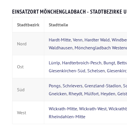
EINSATZORT MÖNCHENGLADBACH - STADTBEZIRKE U
Stadtbezirk
Stadtteile
Hardt-Mitte
,
Venn
,
Hardter Wald
,
Windbe
Nord
Waldhausen
,
Mönchengladbach Westen
Lürrip
,
Hardterbroich-Pesch
,
Bungt
,
Bett
Ost
Giesenkirchen-Süd
,
Schelsen
,
Giesenkir
Pongs
,
Schrievers
,
Grenzland-Stadion
,
S
Süd
Gneicken
,
Rheydt
,
Mülfort
,
Heyden
,
Geis
Wickrath-Mitte
,
Wickrath-West
,
Wickrath
West
Rheindahlen-Mitte