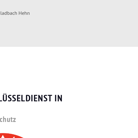
N
gladbach Hehn
LÜSSELDIENST IN
schutz