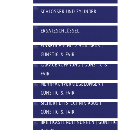
SCHLÖSSER UND ZYLINDER
ERSATZSCHLÜSSEL
EINBRUCHSCHUTZ VON ABUS |
GÜNSTIG & FAIR
GARAGENÖFFNUNG | GÜNSTIG &
FAIR
MEHRFACHVERRIEGELUNGEN |
GÜNSTIG & FAIR
SICHERHEITSTECHNIK ABUS |
GÜNSTIG & FAIR
BRIEFKASTENÖFFNUNGEN | GÜNSTIG