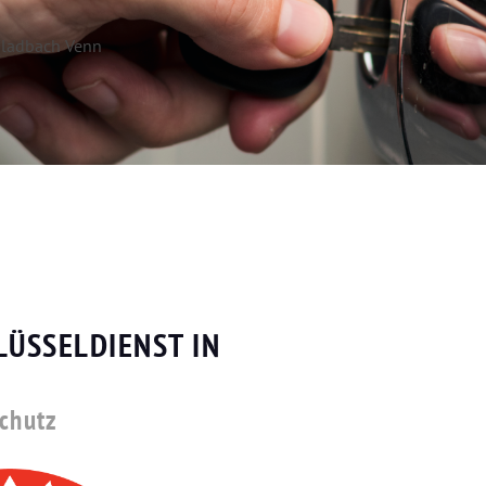
gladbach Venn
LÜSSELDIENST IN
schutz