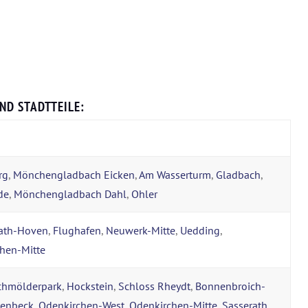
ND STADTTEILE:
rg
,
Mönchengladbach Eicken
,
Am Wasserturm
,
Gladbach
,
de
,
Mönchengladbach Dahl
,
Ohler
rath-Hoven
,
Flughafen
,
Neuwerk-Mitte
,
Uedding
,
chen-Mitte
chmölderpark
,
Hockstein
,
Schloss Rheydt
,
Bonnenbroich-
tenbeck
,
Odenkirchen-West
,
Odenkirchen-Mitte
,
Sasserath