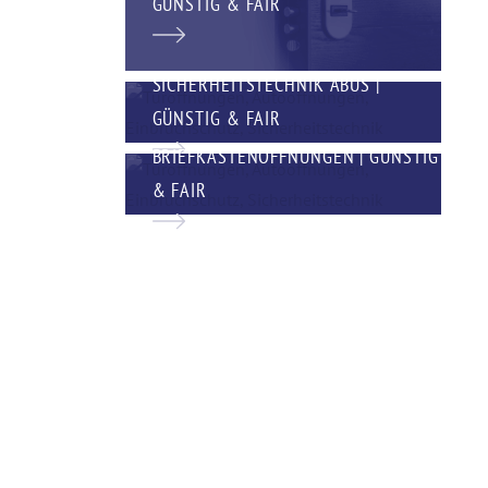
GÜNSTIG & FAIR
SICHERHEITSTECHNIK ABUS |
GÜNSTIG & FAIR
BRIEFKASTENÖFFNUNGEN | GÜNSTIG
& FAIR