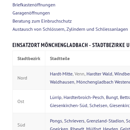
Briefkastenöffnungen
Garagenöffnungen
Beratung zum Einbruchschutz
Austausch von Schlössern, Zylindern und Schliessanlagen
EINSATZORT MÖNCHENGLADBACH - STADTBEZIRKE U
Stadtbezirk
Stadtteile
Hardt-Mitte
, Venn,
Hardter Wald
,
Windbe
Nord
Waldhausen
,
Mönchengladbach Westen
Lürrip
,
Hardterbroich-Pesch
,
Bungt
,
Bett
Ost
Giesenkirchen-Süd
,
Schelsen
,
Giesenkir
Pongs
,
Schrievers
,
Grenzland-Stadion
,
S
Süd
Gneicken
,
Rheydt
,
Mülfort
,
Heyden
,
Geis