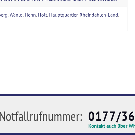
berg
,
Wanlo
,
Hehn
,
Holt
,
Hauptquartier
,
Rheindahlen-Land
,
Notfallrufnummer:
0177/3
Kontakt auch über W