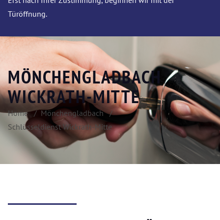
Erst nach Ihrer Zustimmung, beginnen wir mit der
Türöffnung.
MÖNCHENGLADBACH
WICKRATH-MITTE
Home
Mönchengladbach
Schlüsseldienst Wickrath-Mitte