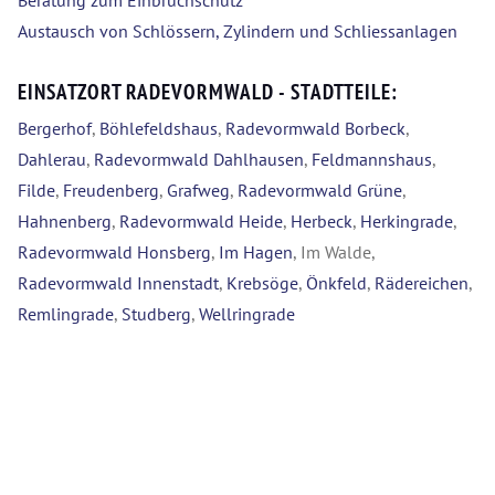
Beratung zum Einbruchschutz
Austausch von Schlössern, Zylindern und Schliessanlagen
EINSATZORT RADEVORMWALD - STADTTEILE:
Bergerhof
,
Böhlefeldshaus
,
Radevormwald Borbeck
,
Dahlerau
,
Radevormwald Dahlhausen
,
Feldmannshaus
,
Filde
,
Freudenberg
,
Grafweg
,
Radevormwald Grüne
,
Hahnenberg
,
Radevormwald Heide
,
Herbeck
,
Herkingrade
,
Radevormwald Honsberg
,
Im Hagen
, Im Walde,
Radevormwald Innenstadt
,
Krebsöge
,
Önkfeld
,
Rädereichen
,
Remlingrade
,
Studberg
,
Wellringrade