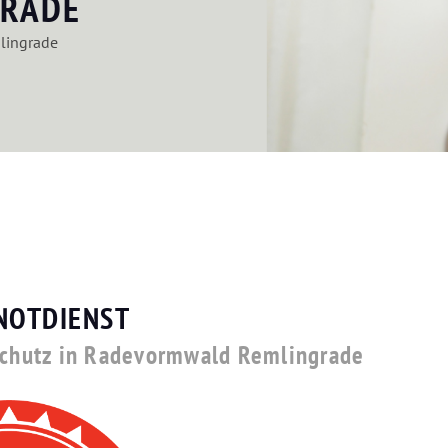
RADE
lingrade
NOTDIENST
hschutz in Radevormwald Remlingrade