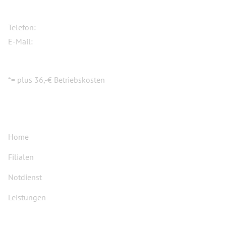
Schlüsseldienst Mangjolli
Telefon:
0177/3659100
E-Mail:
info@schlüsseldienst-mangjolli.de
Kontakt auch über WhatsApp
WhatsApp
*= plus 36,-€ Betriebskosten
MENÜ
Home
Filialen
Notdienst
Leistungen
Einsatzorte