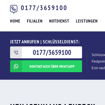
0177/3659100
HOME
FILIALEN
NOTDIENST
LEISTUNGEN
JETZT ANRUFEN | SCHLÜSSELDIENST:
0177/3659100
Schlüsse
Festpre
KONTAKT AUCH ÜBER WHATSAPP
Erst nac