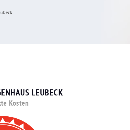
eubeck
IGENHAUS LEUBECK
kte Kosten