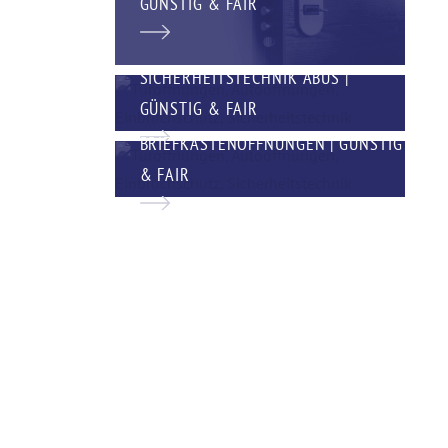
GÜNSTIG & FAIR
SICHERHEITSTECHNIK ABUS |
GÜNSTIG & FAIR
BRIEFKASTENÖFFNUNGEN | GÜNSTIG
& FAIR