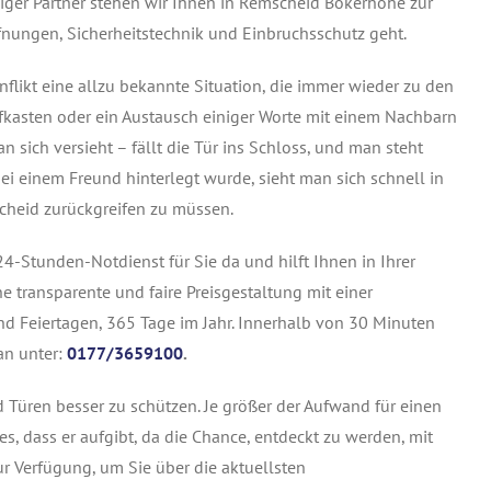
iger Partner stehen wir Ihnen in Remscheid Bökerhöhe zur
nungen, Sicherheitstechnik und Einbruchsschutz geht.
flikt eine allzu bekannte Situation, die immer wieder zu den
fkasten oder ein Austausch einiger Worte mit einem Nachbarn
 sich versieht – fällt die Tür ins Schloss, und man steht
 bei einem Freund hinterlegt wurde, sieht man sich schnell in
scheid zurückgreifen zu müssen.
4-Stunden-Notdienst für Sie da und hilft Ihnen in Ihrer
e transparente und faire Preisgestaltung mit einer
nd Feiertagen, 365 Tage im Jahr. Innerhalb von 30 Minuten
an unter:
0177/3659100
.
nd Türen besser zu schützen. Je größer der Aufwand für einen
es, dass er aufgibt, da die Chance, entdeckt zu werden, mit
ur Verfügung, um Sie über die aktuellsten