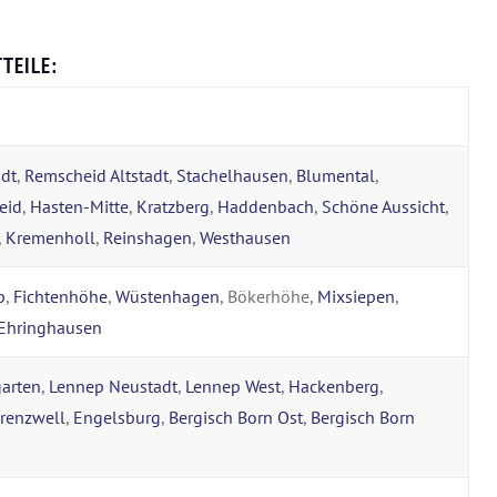
TEILE:
dt
,
Remscheid Altstadt
,
Stachelhausen
,
Blumental
,
eid
,
Hasten-Mitte
,
Kratzberg
,
Haddenbach
,
Schöne Aussicht
,
,
Kremenholl
,
Reinshagen
,
Westhausen
p
,
Fichtenhöhe
,
Wüstenhagen
, Bökerhöhe,
Mixsiepen
,
Ehringhausen
garten
,
Lennep Neustadt
,
Lennep West
,
Hackenberg
,
renzwell
,
Engelsburg
,
Bergisch Born Ost
,
Bergisch Born