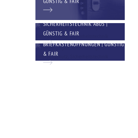
GÜNSTIG & FAIR
SICHERHEITSTECHNIK ABUS |
GÜNSTIG & FAIR
BRIEFKASTENÖFFNUNGEN | GÜNSTIG
& FAIR