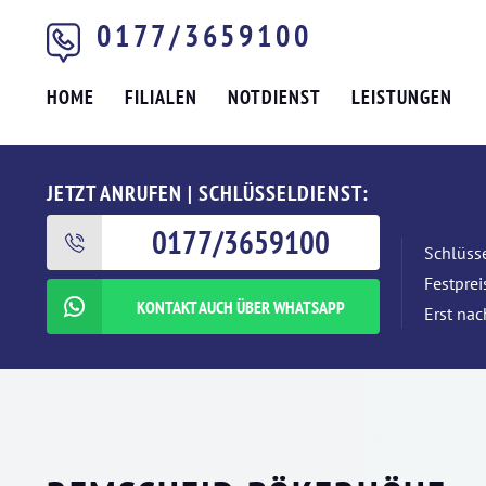
0177/3659100
HOME
FILIALEN
NOTDIENST
LEISTUNGEN
JETZT ANRUFEN | SCHLÜSSELDIENST:
0177/3659100
Schlüsse
Festpre
KONTAKT AUCH ÜBER WHATSAPP
Erst nac