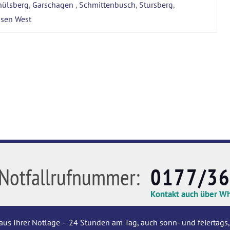
hülsberg
,
Garschagen
,
Schmittenbusch
,
Stursberg
,
usen West
Notfallrufnummer:
0177/3
Kontakt auch über W
aus Ihrer Notlage – 24 Stunden am Tag, auch sonn- und feiertags,