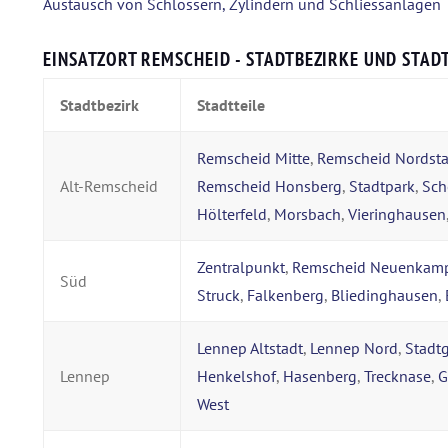
Austausch von Schlössern, Zylindern und Schliessanlagen
EINSATZORT REMSCHEID - STADTBEZIRKE UND STADT
Stadtbezirk
Stadtteile
Remscheid Mitte
,
Remscheid Nordsta
Alt-Remscheid
Remscheid Honsberg
,
Stadtpark
,
Sch
Hölterfeld
,
Morsbach
,
Vieringhausen
Zentralpunkt
,
Remscheid Neuenkam
Süd
Struck
,
Falkenberg
,
Bliedinghausen
,
Lennep Altstadt
,
Lennep Nord
,
Stadt
Lennep
Henkelshof
,
Hasenberg
,
Trecknase
,
G
West