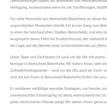
Dienstleistungen haben. Als erfahrener und vertrauenswürd
Verfügung, insbesondere wenn es um Türöffnungen, Notöff
Für viele Menschen aus Remscheid Bökerhöhe ist dieser Kon
ungünstigsten Momenten eintritt. Ein kurzer Gang zum Brie
in einer der beschaulichen Straßen Remscheids, und ehe man
ausgesperrt davor. Fehlt ein Ersatzschlüssel, der vielleicht
der Lage, auf die Dienste eines Schlüsseldienstes aus Rem
Unser Team von Fachleuten ist rund um die Uhr mit einem 2
Notlage in Remscheid Bökerhöhe. Wir bieten Ihnen stets ein
Zufriedenheitsgarantie – rund um die Uhr, auch an Sonn- u
sind wir bei Ihnen in Remscheid Bökerhöhe. Rufen Sie uns 
Es existieren vielfältige erprobte Strategien, um Fenster u
unerwünschten Eindringling ist, desto wahrscheinlicher ist 
jeder verstrichenen Minute steigt. Wir stehen Ihnen gerne z