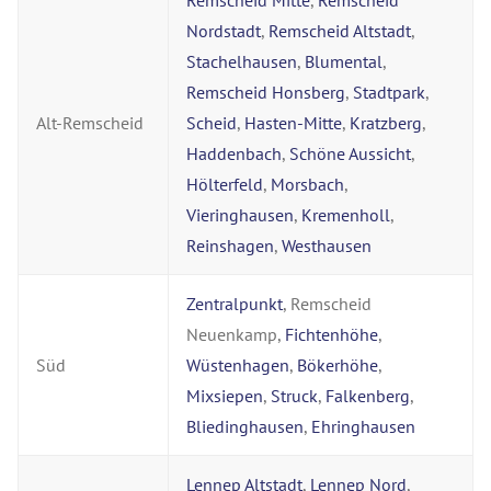
Remscheid Mitte
,
Remscheid
Nordstadt
,
Remscheid Altstadt
,
Stachelhausen
,
Blumental
,
Remscheid Honsberg
,
Stadtpark
,
Alt-Remscheid
Scheid
,
Hasten-Mitte
,
Kratzberg
,
Haddenbach
,
Schöne Aussicht
,
Hölterfeld
,
Morsbach
,
Vieringhausen
,
Kremenholl
,
Reinshagen
,
Westhausen
Zentralpunkt
, Remscheid
Neuenkamp,
Fichtenhöhe
,
Süd
Wüstenhagen
,
Bökerhöhe
,
Mixsiepen
,
Struck
,
Falkenberg
,
Bliedinghausen
,
Ehringhausen
Lennep Altstadt
,
Lennep Nord
,