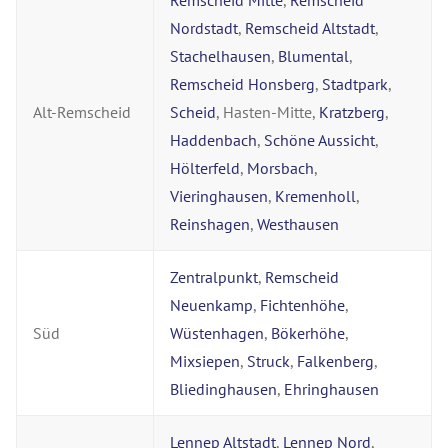
Remscheid Mitte
,
Remscheid
Nordstadt
,
Remscheid Altstadt
,
Stachelhausen
,
Blumental
,
Remscheid Honsberg
,
Stadtpark
,
Alt-Remscheid
Scheid
, Hasten-Mitte,
Kratzberg
,
Haddenbach
,
Schöne Aussicht
,
Hölterfeld
,
Morsbach
,
Vieringhausen
,
Kremenholl
,
Reinshagen
,
Westhausen
Zentralpunkt
,
Remscheid
Neuenkamp
,
Fichtenhöhe
,
Süd
Wüstenhagen
,
Bökerhöhe
,
Mixsiepen
,
Struck
,
Falkenberg
,
Bliedinghausen
,
Ehringhausen
Lennep Altstadt
,
Lennep Nord
,