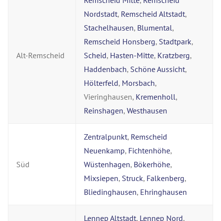
Remscheid Mitte
,
Remscheid
Nordstadt
,
Remscheid Altstadt
,
Stachelhausen
,
Blumental
,
Remscheid Honsberg
,
Stadtpark
,
Alt-Remscheid
Scheid
,
Hasten-Mitte
,
Kratzberg
,
Haddenbach
,
Schöne Aussicht
,
Hölterfeld
,
Morsbach
,
Vieringhausen,
Kremenholl
,
Reinshagen
,
Westhausen
Zentralpunkt
,
Remscheid
Neuenkamp
,
Fichtenhöhe
,
Süd
Wüstenhagen
,
Bökerhöhe
,
Mixsiepen
,
Struck
,
Falkenberg
,
Bliedinghausen
,
Ehringhausen
Lennep Altstadt
,
Lennep Nord
,