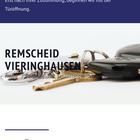
Erst nach Ihrer Zustimmung, beginnen wir mit der
Türöffnung.
REMSCHEID
VIERINGHAUSEN
Home
Remscheid
Schlüsseldienst Vieringhausen