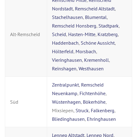
Remscheid Mitte
,
Remscheid
Nordstadt
,
Remscheid Altstadt
,
Stachelhausen
,
Blumental
,
Remscheid Honsberg
,
Stadtpark
,
Alt-Remscheid
Scheid
,
Hasten-Mitte
,
Kratzberg
,
Haddenbach
,
Schöne Aussicht
,
Hölterfeld
,
Morsbach
,
Vieringhausen
,
Kremenholl
,
Reinshagen
,
Westhausen
Zentralpunkt
,
Remscheid
Neuenkamp
,
Fichtenhöhe
,
Süd
Wüstenhagen
,
Bökerhöhe
,
Mixsiepen,
Struck
,
Falkenberg
,
Bliedinghausen
,
Ehringhausen
Lennep Altstadt
,
Lennep Nord
,