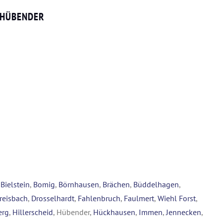
 HÜBENDER
,
Bielstein
,
Bomig
,
Börnhausen
,
Brächen
,
Büddelhagen
,
reisbach
,
Drosselhardt
,
Fahlenbruch
,
Faulmert
,
Wiehl Forst
,
erg
,
Hillerscheid
, Hübender,
Hückhausen
,
Immen
,
Jennecken
,