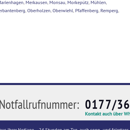
arienhagen
,
Merkausen
,
Monsau
,
Morkepütz
,
Mühlen
,
rbantenberg
,
Oberholzen
,
Oberwiehl
,
Pfaffenberg
,
Remperg
,
Notfallrufnummer:
0177/3
Kontakt auch über W
aus Ihrer Notlage – 24 Stunden am Tag, auch sonn- und feiertags,