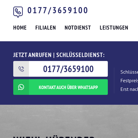
0177/3659100
HOME
FILIALEN
NOTDIENST
LEISTUNGEN
JETZT ANRUFEN | SCHLÜSSELDIENST:
0177/3659100
Schlüsse
Festpre
KONTAKT AUCH ÜBER WHATSAPP
Erst nac