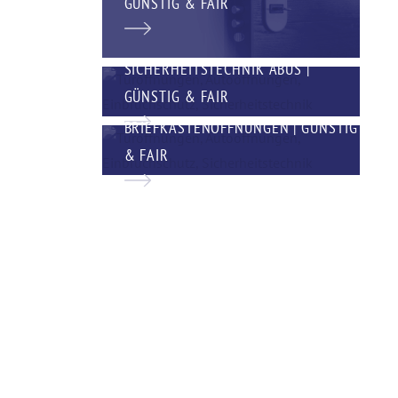
GÜNSTIG & FAIR
SICHERHEITSTECHNIK ABUS |
GÜNSTIG & FAIR
BRIEFKASTENÖFFNUNGEN | GÜNSTIG
& FAIR