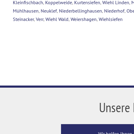
Kleinfischbach
,
Koppelweide
,
Kurtensiefen
,
Wiehl Linden
,
M
Mühlhausen
,
Neuklef
,
Niederbellinghausen
,
Niederhof
,
Obe
Steinacker
,
Verr
,
Wiehl Wald
,
Weiershagen
,
Wiehlsiefen
Unsere 
Wir helfen Ihnen 