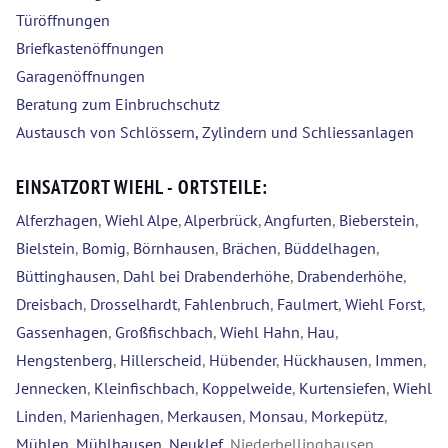
Türöffnungen
Briefkastenöffnungen
Garagenöffnungen
Beratung zum Einbruchschutz
Austausch von Schlössern, Zylindern und Schliessanlagen
EINSATZORT WIEHL - ORTSTEILE:
Alferzhagen
,
Wiehl Alpe
,
Alperbrück
,
Angfurten
,
Bieberstein
,
Bielstein
,
Bomig
,
Börnhausen
,
Brächen
,
Büddelhagen
,
Büttinghausen
,
Dahl bei Drabenderhöhe
,
Drabenderhöhe
,
Dreisbach
,
Drosselhardt
,
Fahlenbruch
,
Faulmert
,
Wiehl Forst
,
Gassenhagen
,
Großfischbach
,
Wiehl Hahn
,
Hau
,
Hengstenberg
,
Hillerscheid
,
Hübender
,
Hückhausen
,
Immen
,
Jennecken
,
Kleinfischbach
,
Koppelweide
,
Kurtensiefen
,
Wiehl
Linden
,
Marienhagen
,
Merkausen
,
Monsau
,
Morkepütz
,
Mühlen
,
Mühlhausen
,
Neuklef
, Niederbellinghausen,