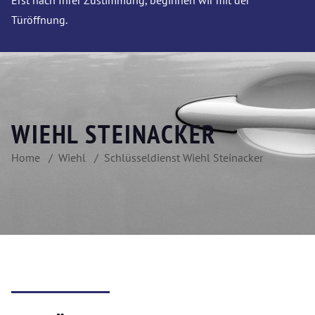
Erst nach Ihrer Zustimmung, beginnen wir mit der
Türöffnung.
WIEHL STEINACKER
Home
Wiehl
Schlüsseldienst Wiehl Steinacker