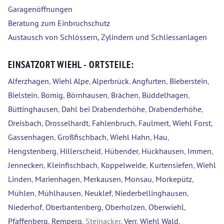
Garagenöffnungen
Beratung zum Einbruchschutz
Austausch von Schlössern, Zylindern und Schliessanlagen
EINSATZORT WIEHL - ORTSTEILE:
Alferzhagen
,
Wiehl Alpe
,
Alperbrück
,
Angfurten
,
Bieberstein
,
Bielstein
,
Bomig
,
Börnhausen
,
Brächen
,
Büddelhagen
,
Büttinghausen
,
Dahl bei Drabenderhöhe
,
Drabenderhöhe
,
Dreisbach
,
Drosselhardt
,
Fahlenbruch
,
Faulmert
,
Wiehl Forst
,
Gassenhagen
,
Großfischbach
,
Wiehl Hahn
,
Hau
,
Hengstenberg
,
Hillerscheid
,
Hübender
,
Hückhausen
,
Immen
,
Jennecken
,
Kleinfischbach
,
Koppelweide
,
Kurtensiefen
,
Wiehl
Linden
,
Marienhagen
,
Merkausen
,
Monsau
,
Morkepütz
,
Mühlen
,
Mühlhausen
,
Neuklef
,
Niederbellinghausen
,
Niederhof
,
Oberbantenberg
,
Oberholzen
,
Oberwiehl
,
Pfaffenberg
,
Remperg
, Steinacker,
Verr
,
Wiehl Wald
,