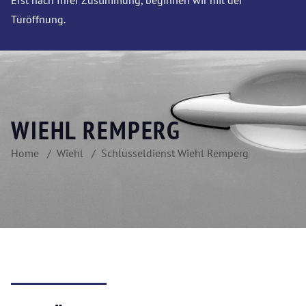
Erst nach Ihrer Zustimmung, beginnen wir mit der
Türöffnung.
WIEHL REMPERG
Home
Wiehl
Schlüsseldienst Wiehl Remperg