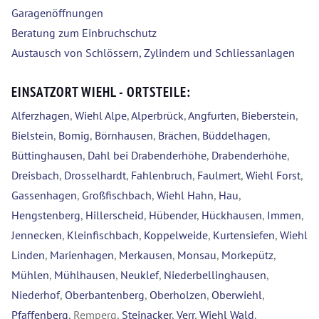
Garagenöffnungen
Beratung zum Einbruchschutz
Austausch von Schlössern, Zylindern und Schliessanlagen
EINSATZORT WIEHL - ORTSTEILE:
Alferzhagen
,
Wiehl Alpe
,
Alperbrück
,
Angfurten
,
Bieberstein
,
Bielstein
,
Bomig
,
Börnhausen
,
Brächen
,
Büddelhagen
,
Büttinghausen
,
Dahl bei Drabenderhöhe
,
Drabenderhöhe
,
Dreisbach
,
Drosselhardt
,
Fahlenbruch
,
Faulmert
,
Wiehl Forst
,
Gassenhagen
,
Großfischbach
,
Wiehl Hahn
,
Hau
,
Hengstenberg
,
Hillerscheid
,
Hübender
,
Hückhausen
,
Immen
,
Jennecken
,
Kleinfischbach
,
Koppelweide
,
Kurtensiefen
,
Wiehl
Linden
,
Marienhagen
,
Merkausen
,
Monsau
,
Morkepütz
,
Mühlen
,
Mühlhausen
,
Neuklef
,
Niederbellinghausen
,
Niederhof
,
Oberbantenberg
,
Oberholzen
,
Oberwiehl
,
Pfaffenberg
, Remperg,
Steinacker
,
Verr
,
Wiehl Wald
,