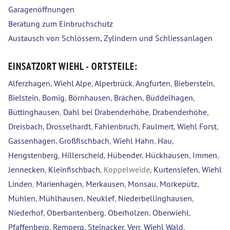
Garagenöffnungen
Beratung zum Einbruchschutz
Austausch von Schlössern, Zylindern und Schliessanlagen
EINSATZORT WIEHL - ORTSTEILE:
Alferzhagen
,
Wiehl Alpe
,
Alperbrück
,
Angfurten
,
Bieberstein
,
Bielstein
,
Bomig
,
Börnhausen
,
Brächen
,
Büddelhagen
,
Büttinghausen
,
Dahl bei Drabenderhöhe
,
Drabenderhöhe
,
Dreisbach
,
Drosselhardt
,
Fahlenbruch
,
Faulmert
,
Wiehl Forst
,
Gassenhagen
,
Großfischbach
,
Wiehl Hahn
,
Hau
,
Hengstenberg
,
Hillerscheid
,
Hübender
,
Hückhausen
,
Immen
,
Jennecken
,
Kleinfischbach
, Koppelweide,
Kurtensiefen
,
Wiehl
Linden
,
Marienhagen
,
Merkausen
,
Monsau
,
Morkepütz
,
Mühlen
,
Mühlhausen
,
Neuklef
,
Niederbellinghausen
,
Niederhof
,
Oberbantenberg
,
Oberholzen
,
Oberwiehl
,
Pfaffenberg
,
Remperg
,
Steinacker
,
Verr
,
Wiehl Wald
,