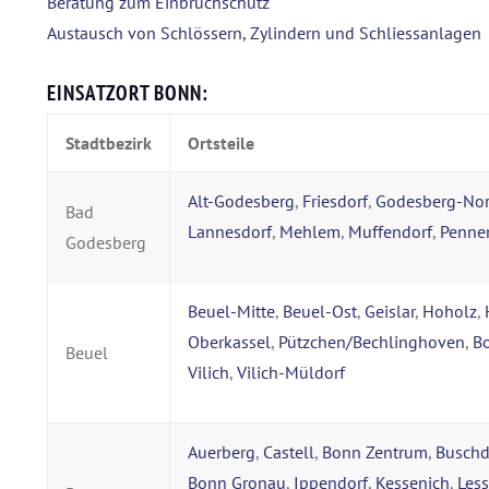
Beratung zum Einbruchschutz
Austausch von Schlössern, Zylindern und Schliessanlagen
EINSATZORT BONN:
Stadtbezirk
Ortsteile
Alt-Godesberg
,
Friesdorf
,
Godesberg-No
Bad
Lannesdorf
,
Mehlem
,
Muffendorf
,
Penne
Godesberg
Beuel-Mitte
,
Beuel-Ost
,
Geislar
,
Hoholz
,
Oberkassel
,
Pützchen/Bechlinghoven
,
B
Beuel
Vilich
,
Vilich-Müldorf
Auerberg
,
Castell
,
Bonn Zentrum
,
Buschd
Bonn Gronau
,
Ippendorf
,
Kessenich
,
Les