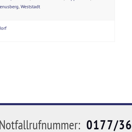
enusberg
,
Weststadt
orf
Notfallrufnummer:
0177/3