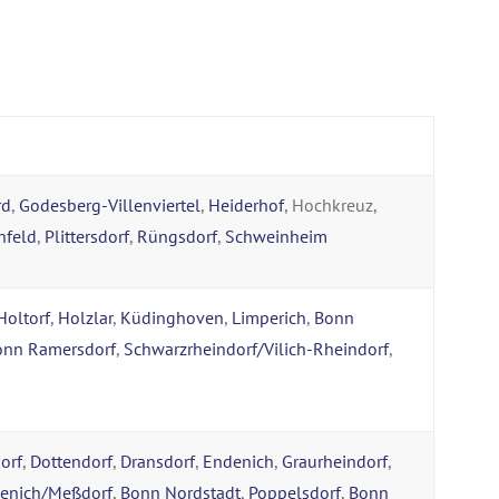
rd
,
Godesberg-Villenviertel
,
Heiderhof
, Hochkreuz,
nfeld
,
Plittersdorf
,
Rüngsdorf
,
Schweinheim
Holtorf
,
Holzlar
,
Küdinghoven
,
Limperich
,
Bonn
onn Ramersdorf
,
Schwarzrheindorf/Vilich-Rheindorf
,
orf
,
Dottendorf
,
Dransdorf
,
Endenich
,
Graurheindorf
,
senich/Meßdorf
,
Bonn Nordstadt
,
Poppelsdorf
,
Bonn