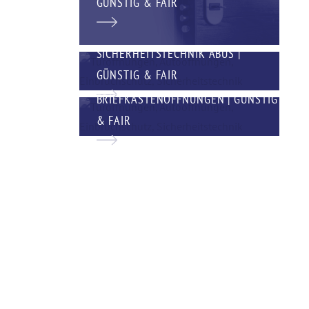
GÜNSTIG & FAIR
SICHERHEITSTECHNIK ABUS |
GÜNSTIG & FAIR
BRIEFKASTENÖFFNUNGEN | GÜNSTIG
& FAIR