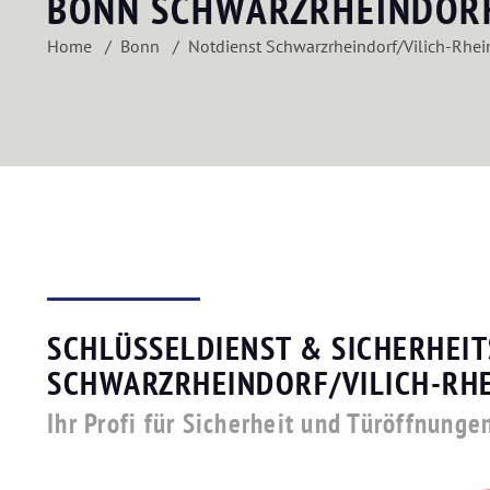
BONN SCHWARZRHEINDORF
Home
Bonn
Notdienst Schwarzrheindorf/Vilich-Rhei
SCHLÜSSELDIENST & SICHERHEIT
SCHWARZRHEINDORF/VILICH-RH
Ihr Profi für Sicherheit und Türöffnunge