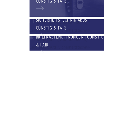
GÜNSTIG & FAIR
SICHERHEITSTECHNIK ABUS |
GÜNSTIG & FAIR
BRIEFKASTENÖFFNUNGEN | GÜNSTIG
& FAIR