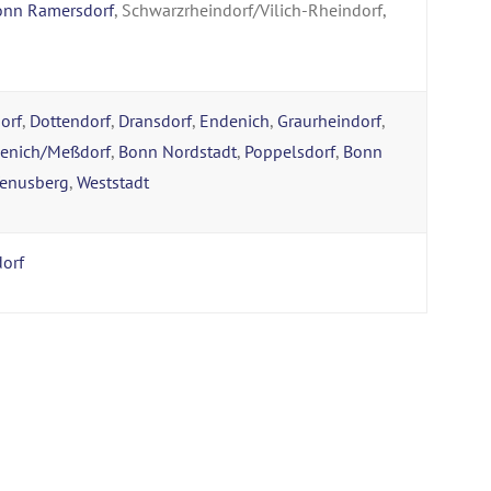
onn Ramersdorf
, Schwarzrheindorf/Vilich-Rheindorf,
orf
,
Dottendorf
,
Dransdorf
,
Endenich
,
Graurheindorf
,
senich/Meßdorf
,
Bonn Nordstadt
,
Poppelsdorf
,
Bonn
enusberg
,
Weststadt
orf