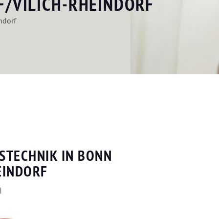
/VILICH-RHEINDORF
ndorf
STECHNIK IN BONN
EINDORF
n