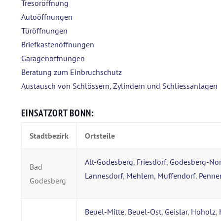
Tresoröffnung
Autoöffnungen
Türöffnungen
Briefkastenöffnungen
Garagenöffnungen
Beratung zum Einbruchschutz
Austausch von Schlössern, Zylindern und Schliessanlagen
EINSATZORT BONN:
Stadtbezirk
Ortsteile
Alt-Godesberg
,
Friesdorf
,
Godesberg-No
Bad
Lannesdorf
,
Mehlem
,
Muffendorf
,
Penne
Godesberg
Beuel-Mitte
,
Beuel-Ost
,
Geislar
,
Hoholz
,