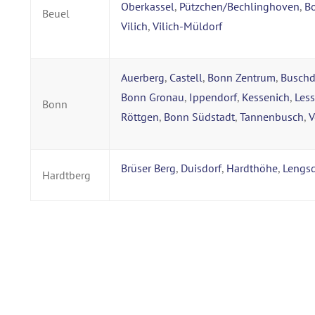
Oberkassel
,
Pützchen/Bechlinghoven
,
B
Beuel
Vilich
,
Vilich-Müldorf
Auerberg
,
Castell
,
Bonn Zentrum
,
Buschd
Bonn Gronau
,
Ippendorf
,
Kessenich
,
Les
Bonn
Röttgen
,
Bonn Südstadt
,
Tannenbusch
,
V
Brüser Berg
,
Duisdorf
,
Hardthöhe
,
Lengsd
Hardtberg