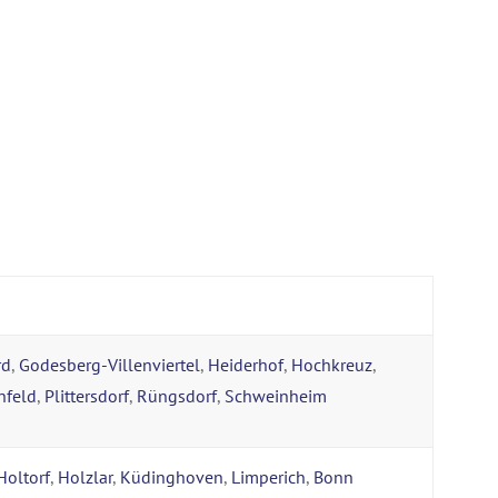
rd
,
Godesberg-Villenviertel
,
Heiderhof
,
Hochkreuz
,
nfeld
,
Plittersdorf
,
Rüngsdorf
,
Schweinheim
Holtorf
,
Holzlar
,
Küdinghoven
,
Limperich
,
Bonn