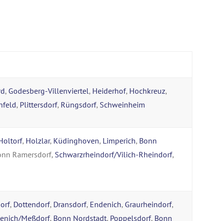
rd
,
Godesberg-Villenviertel
,
Heiderhof
,
Hochkreuz
,
nfeld
,
Plittersdorf
,
Rüngsdorf
,
Schweinheim
Holtorf
,
Holzlar
,
Küdinghoven
,
Limperich
,
Bonn
Bonn Ramersdorf,
Schwarzrheindorf/Vilich-Rheindorf
,
orf
,
Dottendorf
,
Dransdorf
,
Endenich
,
Graurheindorf
,
senich/Meßdorf
,
Bonn Nordstadt
,
Poppelsdorf
,
Bonn