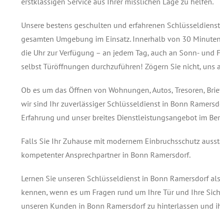
erstklassigen Service aus Ihrer misslichen Lage zu helfen.
Unsere bestens geschulten und erfahrenen Schlüsseldienstt
gesamten Umgebung im Einsatz. Innerhalb von 30 Minuten s
die Uhr zur Verfügung – an jedem Tag, auch an Sonn- und F
selbst Türöffnungen durchzuführen! Zögern Sie nicht, uns 
Ob es um das Öffnen von Wohnungen, Autos, Tresoren, Brie
wir sind Ihr zuverlässiger Schlüsseldienst in Bonn Ramersd
Erfahrung und unser breites Dienstleistungsangebot im Ber
Falls Sie Ihr Zuhause mit modernem Einbruchsschutz ausstat
kompetenter Ansprechpartner in Bonn Ramersdorf.
Lernen Sie unseren Schlüsseldienst in Bonn Ramersdorf al
kennen, wenn es um Fragen rund um Ihre Tür und Ihre Sicherh
unseren Kunden in Bonn Ramersdorf zu hinterlassen und ih