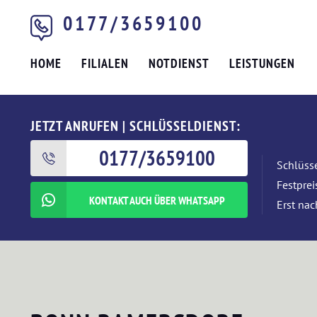
0177/3659100
HOME
FILIALEN
NOTDIENST
LEISTUNGEN
JETZT ANRUFEN | SCHLÜSSELDIENST:
0177/3659100
Schlüsse
Festpre
KONTAKT AUCH ÜBER WHATSAPP
Erst nac