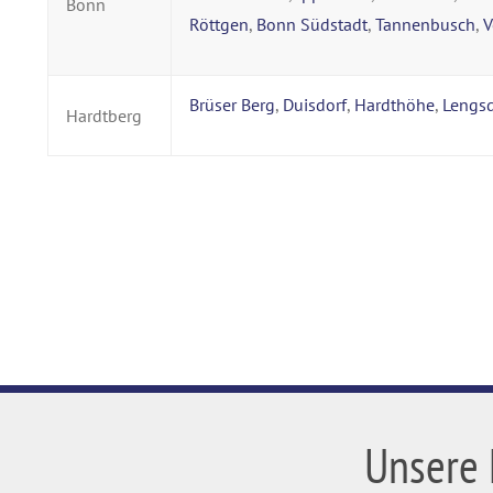
Bonn
Röttgen
,
Bonn Südstadt
,
Tannenbusch
,
V
Brüser Berg
,
Duisdorf
,
Hardthöhe
,
Lengsd
Hardtberg
Unsere 