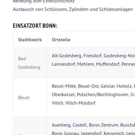
Beratung zum Einbruchschutz
Austausch von Schlössern, Zylindern und Schliessanlagen
EINSATZORT BONN:
Stadtbezirk
Ortsteile
Alt-Godesberg
,
Friesdorf
,
Godesberg-No
Bad
Lannesdorf
,
Mehlem
,
Muffendorf
,
Penne
Godesberg
Beuel-Mitte
,
Beuel-Ost
,
Geislar
,
Hoholz
,
Oberkassel
,
Pützchen/Bechlinghoven
, 
Beuel
Vilich
,
Vilich-Müldorf
Auerberg
,
Castell
,
Bonn Zentrum
,
Buschd
Bonn Gronau
,
Ippendorf
,
Kessenich
,
Les