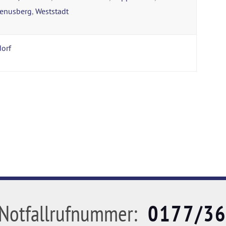
enusberg
,
Weststadt
orf
Notfallrufnummer:
0177/3