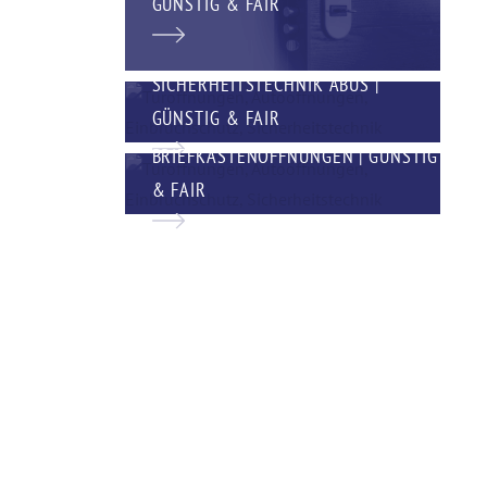
GÜNSTIG & FAIR
SICHERHEITSTECHNIK ABUS |
GÜNSTIG & FAIR
BRIEFKASTENÖFFNUNGEN | GÜNSTIG
& FAIR