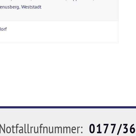
enusberg
,
Weststadt
orf
Notfallrufnummer:
0177/3