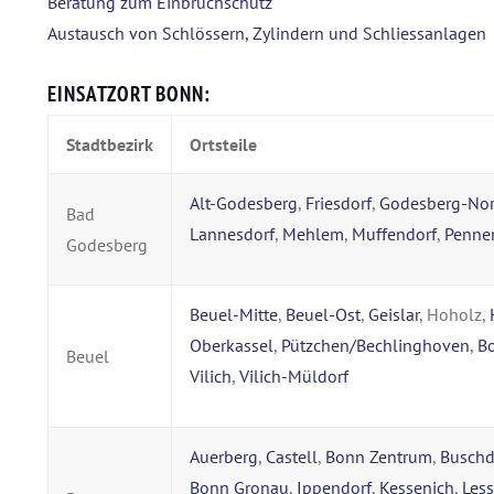
Beratung zum Einbruchschutz
Austausch von Schlössern, Zylindern und Schliessanlagen
EINSATZORT BONN:
Stadtbezirk
Ortsteile
Alt-Godesberg
,
Friesdorf
,
Godesberg-No
Bad
Lannesdorf
,
Mehlem
,
Muffendorf
,
Penne
Godesberg
Beuel-Mitte
,
Beuel-Ost
,
Geislar
, Hoholz,
Oberkassel
,
Pützchen/Bechlinghoven
,
B
Beuel
Vilich
,
Vilich-Müldorf
Auerberg
,
Castell
,
Bonn Zentrum
,
Buschd
Bonn Gronau
,
Ippendorf
,
Kessenich
,
Les