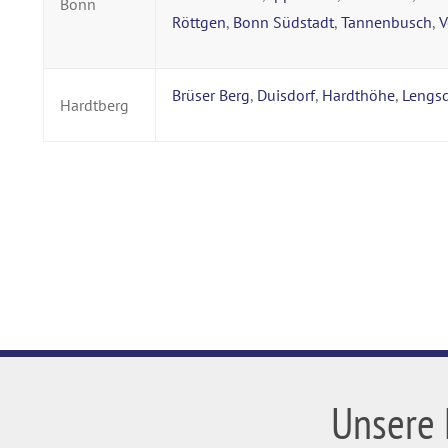
Bonn
Röttgen
,
Bonn Südstadt
,
Tannenbusch
,
V
Brüser Berg
,
Duisdorf
,
Hardthöhe
,
Lengsd
Hardtberg
Unsere 