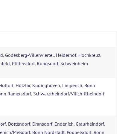
rd
,
Godesberg-Villenviertel
,
Heiderhof
,
Hochkreuz
,
nfeld
,
Plittersdorf
,
Rüngsdorf
,
Schweinheim
Holtorf
,
Holzlar
,
Küdinghoven
,
Limperich
,
Bonn
onn Ramersdorf
,
Schwarzrheindorf/Vilich-Rheindorf
,
orf
,
Dottendorf
,
Dransdorf
,
Endenich
,
Graurheindorf
,
senich/Meßdorf
,
Bonn Nordstadt
,
Poppelsdorf
,
Bonn