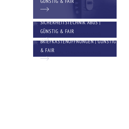
GÜNSTIG & FAIR
SICHERHEITSTECHNIK ABUS |
GÜNSTIG & FAIR
BRIEFKASTENÖFFNUNGEN | GÜNSTIG
& FAIR