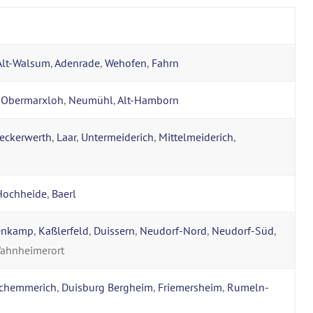
Alt-Walsum
,
Adenrade
,
Wehofen
,
Fahrn
,
Obermarxloh
,
Neumühl
,
Alt-Hamborn
eckerwerth
,
Laar
,
Untermeiderich
,
Mittelmeiderich
,
Hochheide
,
Baerl
enkamp
,
Kaßlerfeld
,
Duissern
,
Neudorf-Nord
,
Neudorf-Süd
,
Wahnheimerort
chemmerich
,
Duisburg Bergheim
,
Friemersheim
,
Rumeln-