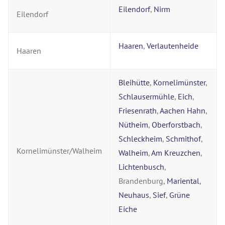
Eilendorf
,
Nirm
Eilendorf
Haaren
,
Verlautenheide
Haaren
Bleihütte
,
Kornelimünster
,
Schlausermühle
,
Eich
,
Friesenrath
,
Aachen Hahn
,
Nütheim
,
Oberforstbach
,
Schleckheim
,
Schmithof
,
Kornelimünster/Walheim
Walheim
,
Am Kreuzchen
,
Lichtenbusch
,
Brandenburg,
Mariental
,
Neuhaus
,
Sief
,
Grüne
Eiche