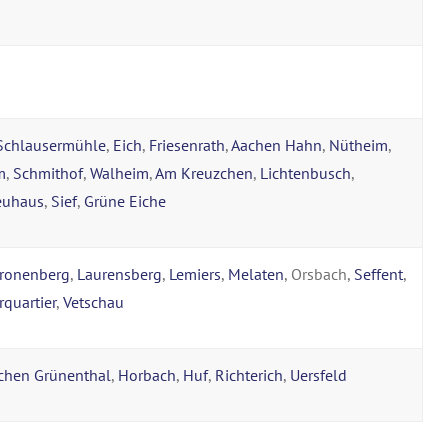
Schlausermühle
,
Eich
,
Friesenrath
,
Aachen Hahn
,
Nütheim
,
m
,
Schmithof
,
Walheim
,
Am Kreuzchen
,
Lichtenbusch
,
euhaus
,
Sief
,
Grüne Eiche
ronenberg
,
Laurensberg
,
Lemiers
,
Melaten
, Orsbach,
Seffent
,
rquartier
,
Vetschau
chen Grünenthal
,
Horbach
,
Huf
,
Richterich
,
Uersfeld