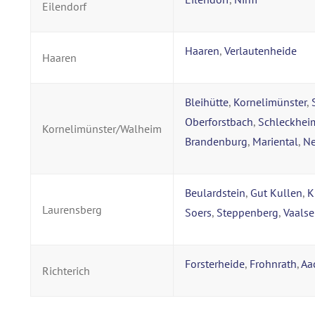
Eilendorf
Haaren
,
Verlautenheide
Haaren
Bleihütte
,
Kornelimünster
,
Oberforstbach
,
Schleckhei
Kornelimünster/Walheim
Brandenburg
,
Mariental
,
N
Beulardstein
,
Gut Kullen
,
K
Laurensberg
Soers
,
Steppenberg
,
Vaalse
Forsterheide
,
Frohnrath
,
Aa
Richterich