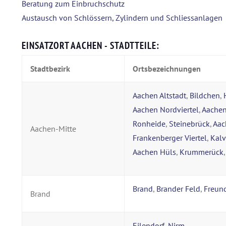
Beratung zum Einbruchschutz
Austausch von Schlössern, Zylindern und Schliessanlagen
EINSATZORT AACHEN - STADTTEILE:
Stadtbezirk
Ortsbezeichnungen
Aachen Altstadt
,
Bildchen
,
Aachen Nordviertel
,
Aachen
Ronheide
,
Steinebrück
,
Aac
Aachen-Mitte
Frankenberger Viertel
,
Kal
Aachen Hüls
,
Krummerück
Brand
,
Brander Feld
,
Freun
Brand
Eilendorf
,
Nirm