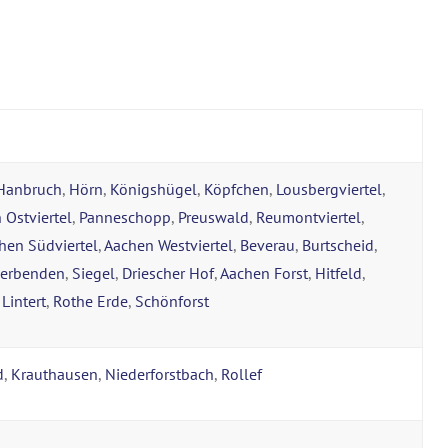
Hanbruch
,
Hörn
,
Königshügel
,
Köpfchen
,
Lousbergviertel
,
 Ostviertel
,
Panneschopp
,
Preuswald
,
Reumontviertel
,
hen Südviertel
,
Aachen Westviertel
,
Beverau
,
Burtscheid
,
verbenden
,
Siegel
,
Driescher Hof
,
Aachen Forst
,
Hitfeld
,
,
Lintert
,
Rothe Erde
,
Schönforst
d
,
Krauthausen
,
Niederforstbach
,
Rollef