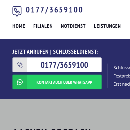
0177/3659100
HOME
FILIALEN
NOTDIENST
LEISTUNGEN
JETZT ANRUFEN | SCHLÜSSELDIENST:
0177/3659100
Schlüsse
Festpre
KONTAKT AUCH ÜBER WHATSAPP
Erst nac