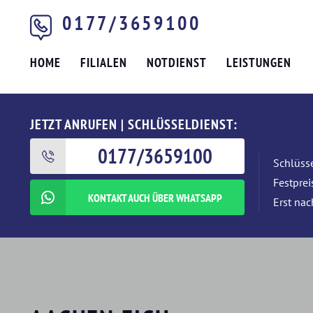
0177/3659100
HOME
FILIALEN
NOTDIENST
LEISTUNGEN
JETZT ANRUFEN | SCHLÜSSELDIENST:
0177/3659100
Schlüsse
Festpre
KONTAKT AUCH ÜBER WHATSAPP
Erst nac