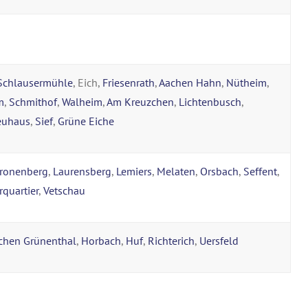
Schlausermühle
, Eich,
Friesenrath
,
Aachen Hahn
,
Nütheim
,
m
,
Schmithof
,
Walheim
,
Am Kreuzchen
,
Lichtenbusch
,
euhaus
,
Sief
,
Grüne Eiche
ronenberg
,
Laurensberg
,
Lemiers
,
Melaten
,
Orsbach
,
Seffent
,
rquartier
,
Vetschau
chen Grünenthal
,
Horbach
,
Huf
,
Richterich
,
Uersfeld