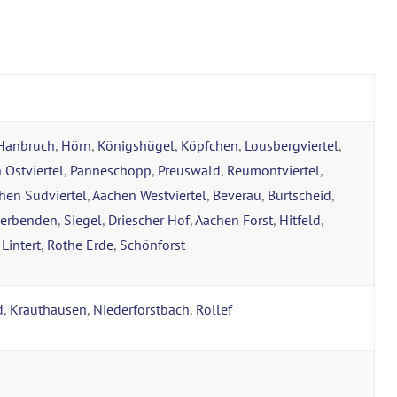
Hanbruch
,
Hörn
,
Königshügel
,
Köpfchen
,
Lousbergviertel
,
 Ostviertel
,
Panneschopp
,
Preuswald
,
Reumontviertel
,
hen Südviertel
,
Aachen Westviertel
,
Beverau
,
Burtscheid
,
verbenden
,
Siegel
,
Driescher Hof
,
Aachen Forst
,
Hitfeld
,
,
Lintert
,
Rothe Erde
,
Schönforst
d
,
Krauthausen
,
Niederforstbach
,
Rollef