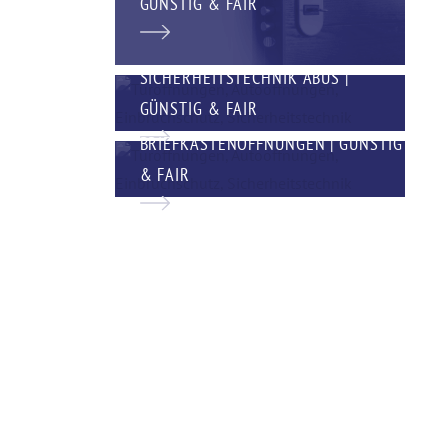
GÜNSTIG & FAIR
SICHERHEITSTECHNIK ABUS |
GÜNSTIG & FAIR
BRIEFKASTENÖFFNUNGEN | GÜNSTIG
& FAIR