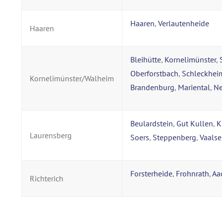
Haaren
,
Verlautenheide
Haaren
Bleihütte
,
Kornelimünster
,
Oberforstbach
,
Schleckhei
Kornelimünster/Walheim
Brandenburg
,
Mariental
,
N
Beulardstein
,
Gut Kullen
,
K
Laurensberg
Soers
,
Steppenberg
,
Vaalse
Forsterheide
,
Frohnrath
,
Aa
Richterich