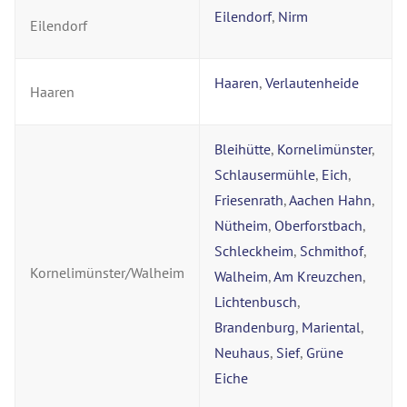
Eilendorf
,
Nirm
Eilendorf
Haaren
,
Verlautenheide
Haaren
Bleihütte
,
Kornelimünster
,
Schlausermühle
,
Eich
,
Friesenrath
,
Aachen Hahn
,
Nütheim
,
Oberforstbach
,
Schleckheim
,
Schmithof
,
Kornelimünster/Walheim
Walheim
,
Am Kreuzchen
,
Lichtenbusch
,
Brandenburg
,
Mariental
,
Neuhaus
,
Sief
,
Grüne
Eiche