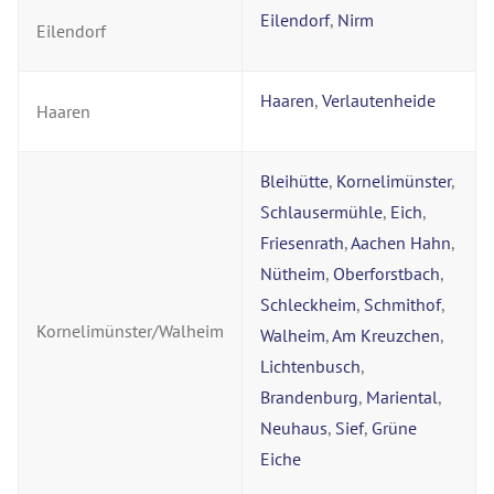
Eilendorf
,
Nirm
Eilendorf
Haaren
,
Verlautenheide
Haaren
Bleihütte
,
Kornelimünster
,
Schlausermühle
,
Eich
,
Friesenrath
,
Aachen Hahn
,
Nütheim
,
Oberforstbach
,
Schleckheim
,
Schmithof
,
Kornelimünster/Walheim
Walheim
,
Am Kreuzchen
,
Lichtenbusch
,
Brandenburg
,
Mariental
,
Neuhaus
,
Sief
,
Grüne
Eiche