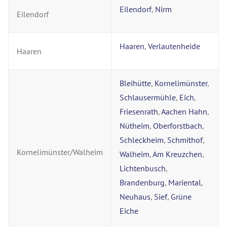
Eilendorf
,
Nirm
Eilendorf
Haaren
,
Verlautenheide
Haaren
Bleihütte
,
Kornelimünster
,
Schlausermühle
,
Eich
,
Friesenrath
,
Aachen Hahn
,
Nütheim
,
Oberforstbach
,
Schleckheim
,
Schmithof
,
Kornelimünster/Walheim
Walheim
,
Am Kreuzchen
,
Lichtenbusch
,
Brandenburg
,
Mariental
,
Neuhaus
,
Sief
,
Grüne
Eiche