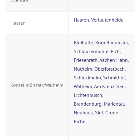
Eilendorf
Haaren
,
Verlautenheide
Haaren
Bleihütte
,
Kornelimünster
,
Schlausermühle
,
Eich
,
Friesenrath
,
Aachen Hahn
,
Nütheim
,
Oberforstbach
,
Schleckheim
,
Schmithof
,
Kornelimünster/Walheim
Walheim
,
Am Kreuzchen
,
Lichtenbusch
,
Brandenburg
,
Mariental
,
Neuhaus
,
Sief
,
Grüne
Eiche