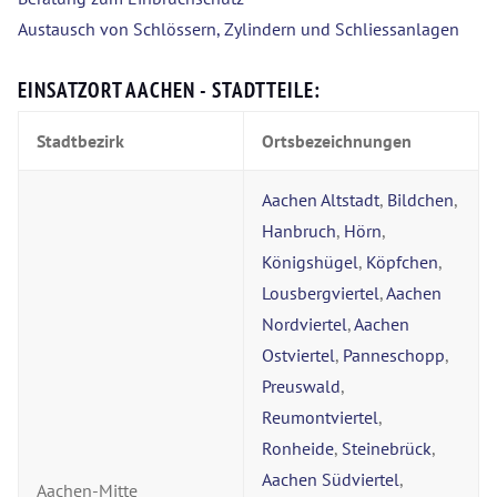
Austausch von Schlössern, Zylindern und Schliessanlagen
EINSATZORT AACHEN - STADTTEILE:
Stadtbezirk
Ortsbezeichnungen
Aachen Altstadt
,
Bildchen
,
Hanbruch
,
Hörn
,
Königshügel
,
Köpfchen
,
Lousbergviertel
,
Aachen
Nordviertel
,
Aachen
Ostviertel
,
Panneschopp
,
Preuswald
,
Reumontviertel
,
Ronheide
,
Steinebrück
,
Aachen Südviertel
,
Aachen-Mitte