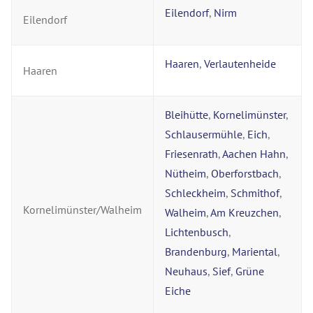
Eilendorf
,
Nirm
Eilendorf
Haaren
,
Verlautenheide
Haaren
Bleihütte
,
Kornelimünster
,
Schlausermühle
,
Eich
,
Friesenrath
,
Aachen Hahn
,
Nütheim
,
Oberforstbach
,
Schleckheim
,
Schmithof
,
Kornelimünster/Walheim
Walheim
,
Am Kreuzchen
,
Lichtenbusch
,
Brandenburg
,
Mariental
,
Neuhaus
,
Sief
,
Grüne
Eiche