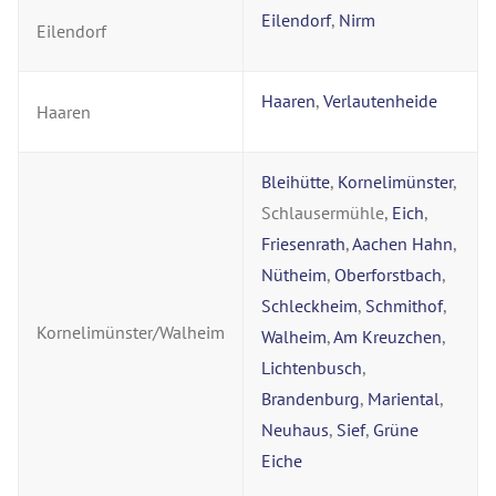
Eilendorf
,
Nirm
Eilendorf
Haaren
,
Verlautenheide
Haaren
Bleihütte
,
Kornelimünster
,
Schlausermühle,
Eich
,
Friesenrath
,
Aachen Hahn
,
Nütheim
,
Oberforstbach
,
Schleckheim
,
Schmithof
,
Kornelimünster/Walheim
Walheim
,
Am Kreuzchen
,
Lichtenbusch
,
Brandenburg
,
Mariental
,
Neuhaus
,
Sief
,
Grüne
Eiche