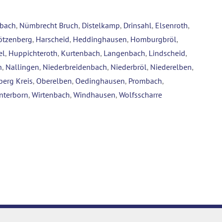
nbach
,
Nümbrecht Bruch
,
Distelkamp
,
Drinsahl
,
Elsenroth
,
ötzenberg
,
Harscheid
,
Heddinghausen
,
Homburgbröl
,
el
,
Huppichteroth
,
Kurtenbach
,
Langenbach
,
Lindscheid
,
n
,
Nallingen
,
Niederbreidenbach
,
Niederbröl
,
Niederelben
,
berg Kreis
,
Oberelben
,
Oedinghausen
,
Prombach
,
nterborn
,
Wirtenbach
,
Windhausen
,
Wolfsscharre