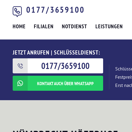
0177/3659100
HOME
FILIALEN
NOTDIENST
LEISTUNGEN
JETZT ANRUFEN | SCHLÜSSELDIENST:
0177/3659100
Schlüsse
Festpre
KONTAKT AUCH ÜBER WHATSAPP
Erst nac