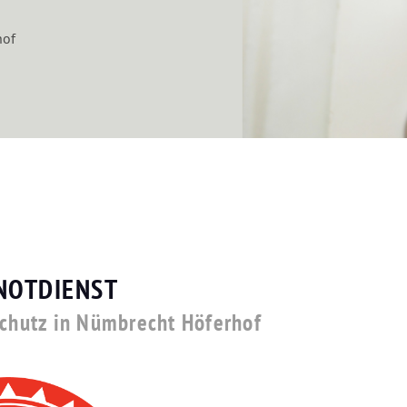
hof
NOTDIENST
schutz in Nümbrecht Höferhof