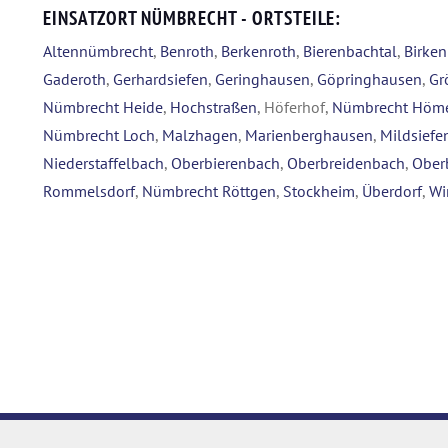
EINSATZORT NÜMBRECHT - ORTSTEILE:
Altennümbrecht
,
Benroth
,
Berkenroth
,
Bierenbachtal
,
Birke
Gaderoth
,
Gerhardsiefen
,
Geringhausen
,
Göpringhausen
,
Gr
Nümbrecht Heide
,
Hochstraßen
, Höferhof,
Nümbrecht Höm
Nümbrecht Loch
,
Malzhagen
,
Marienberghausen
,
Mildsiefe
Niederstaffelbach
,
Oberbierenbach
,
Oberbreidenbach
,
Ober
Rommelsdorf
,
Nümbrecht Röttgen
,
Stockheim
,
Überdorf
,
Wi