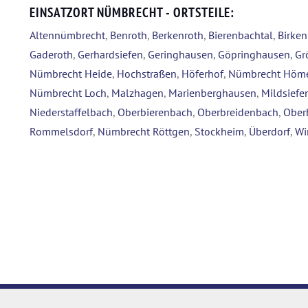
EINSATZORT NÜMBRECHT - ORTSTEILE:
Altennümbrecht
,
Benroth
,
Berkenroth
,
Bierenbachtal
,
Birke
Gaderoth
,
Gerhardsiefen
,
Geringhausen
,
Göpringhausen
,
Gr
Nümbrecht Heide
,
Hochstraßen
,
Höferhof
,
Nümbrecht Höm
Nümbrecht Loch
,
Malzhagen
,
Marienberghausen
,
Mildsiefe
Niederstaffelbach
,
Oberbierenbach
,
Oberbreidenbach
,
Ober
Rommelsdorf
,
Nümbrecht Röttgen
,
Stockheim
,
Überdorf
,
Wi