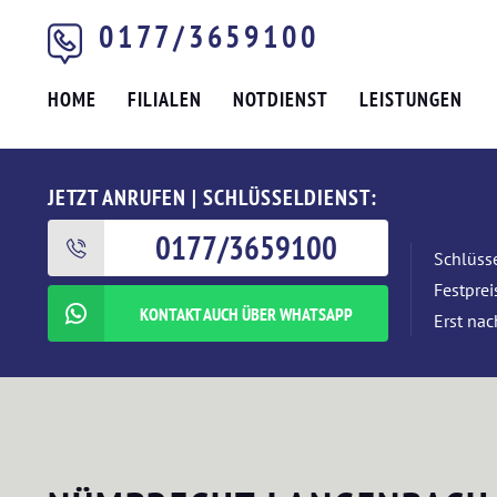
0177/3659100
HOME
FILIALEN
NOTDIENST
LEISTUNGEN
JETZT ANRUFEN | SCHLÜSSELDIENST:
0177/3659100
Schlüsse
Festpre
KONTAKT AUCH ÜBER WHATSAPP
Erst nac