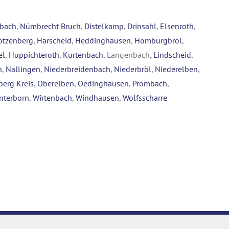
nbach
,
Nümbrecht Bruch
,
Distelkamp
,
Drinsahl
,
Elsenroth
,
ötzenberg
,
Harscheid
,
Heddinghausen
,
Homburgbröl
,
el
,
Huppichteroth
,
Kurtenbach
, Langenbach,
Lindscheid
,
n
,
Nallingen
,
Niederbreidenbach
,
Niederbröl
,
Niederelben
,
berg Kreis
,
Oberelben
,
Oedinghausen
,
Prombach
,
nterborn
,
Wirtenbach
,
Windhausen
,
Wolfsscharre