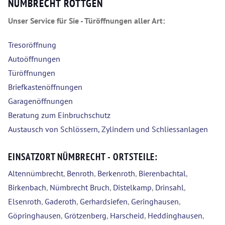
NÜMBRECHT RÖTTGEN
Unser Service für Sie - Türöffnungen aller Art:
Tresoröffnung
Autoöffnungen
Türöffnungen
Briefkastenöffnungen
Garagenöffnungen
Beratung zum Einbruchschutz
Austausch von Schlössern, Zylindern und Schliessanlagen
EINSATZORT NÜMBRECHT - ORTSTEILE:
Altennümbrecht
,
Benroth
,
Berkenroth
,
Bierenbachtal
,
Birkenbach
,
Nümbrecht Bruch
,
Distelkamp
,
Drinsahl
,
Elsenroth
,
Gaderoth
,
Gerhardsiefen
,
Geringhausen
,
Göpringhausen
,
Grötzenberg
,
Harscheid
,
Heddinghausen
,