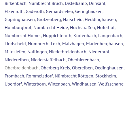
Birkenbach
,
Nümbrecht Bruch
,
Distelkamp
,
Drinsahl
,
Elsenroth
,
Gaderoth
,
Gerhardsiefen
,
Geringhausen
,
Göpringhausen
,
Grötzenberg
,
Harscheid
,
Heddinghausen
,
Homburgbröl
,
Nümbrecht Heide
,
Hochstraßen
,
Höferhof
,
Nümbrecht Hömel
,
Huppichteroth
,
Kurtenbach
,
Langenbach
,
Lindscheid
,
Nümbrecht Loch
,
Malzhagen
,
Marienberghausen
,
Mildsiefen
,
Nallingen
,
Niederbreidenbach
,
Niederbröl
,
Niederelben
,
Niederstaffelbach
,
Oberbierenbach
,
Oberbreidenbach,
Oberberg Kreis
,
Oberelben
,
Oedinghausen
,
Prombach
,
Rommelsdorf
,
Nümbrecht Röttgen
,
Stockheim
,
Überdorf
,
Winterborn
,
Wirtenbach
,
Windhausen
,
Wolfsscharre