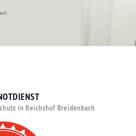
bach
NOTDIENST
schutz in Reichshof Breidenbach