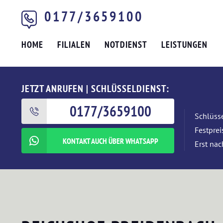
0177/3659100
HOME
FILIALEN
NOTDIENST
LEISTUNGEN
JETZT ANRUFEN | SCHLÜSSELDIENST:
0177/3659100
Schlüsse
Festpre
KONTAKT AUCH ÜBER WHATSAPP
Erst nac