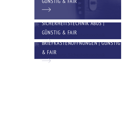
GÜNSTIG & FAIR
SICHERHEITSTECHNIK ABUS |
GÜNSTIG & FAIR
BRIEFKASTENÖFFNUNGEN | GÜNSTIG
& FAIR