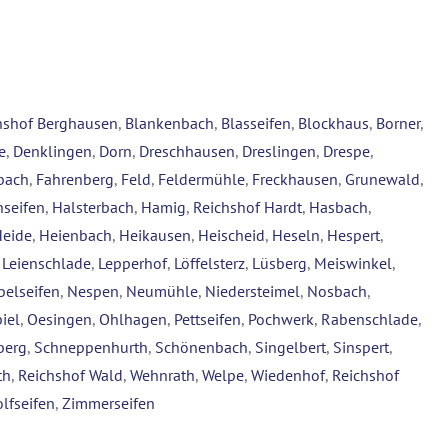
hshof Berghausen
,
Blankenbach
,
Blasseifen
,
Blockhaus
,
Borner
,
e
,
Denklingen
,
Dorn
,
Dreschhausen
,
Dreslingen
,
Drespe
,
bach
,
Fahrenberg
,
Feld
,
Feldermühle
,
Freckhausen
,
Grunewald
,
seifen
,
Halsterbach
,
Hamig
,
Reichshof Hardt
,
Hasbach
,
Heide
,
Heienbach
,
Heikausen
,
Heischeid
,
Heseln
,
Hespert
,
,
Leienschlade
,
Lepperhof
,
Löffelsterz
,
Lüsberg
,
Meiswinkel
,
belseifen
,
Nespen
,
Neumühle
,
Niedersteimel
,
Nosbach
,
iel
,
Oesingen
,
Ohlhagen
,
Pettseifen
,
Pochwerk
,
Rabenschlade
,
berg
,
Schneppenhurth
,
Schönenbach
,
Singelbert
,
Sinspert
,
th
,
Reichshof Wald
,
Wehnrath
,
Welpe
,
Wiedenhof
,
Reichshof
lfseifen
,
Zimmerseifen