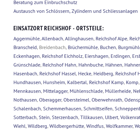
Beratung zum Einbruchschutz
Austausch von Schlössern, Zylindern und Schliessanlagen
EINSATZORT REICHSHOF - ORTSTEILE:
Aggermühle
,
Allenbach
,
Allinghausen
,
Reichshof Alpe
,
Reic
Branscheid
, Breidenbach,
Brüchermühle
,
Buchen
,
Burgmühl
Eckenhagen
,
Reichshof Eichholz
,
Eiershagen
,
Erdingen
,
Ers
Grünschlade
,
Reichshof Hahn
,
Hahnbuche
,
Hähnen
,
Hahnen
Hasenbach
,
Reichshof Hassel
,
Hecke
,
Heidberg
,
Reichshof 
Hundhausen
,
Hunsheim
,
Kalbertal
,
Reichshof Kamp
,
Komp
Mennkausen
,
Mittelagger
,
Mühlenschlade
,
Müllerheide
,
Ne
Nothausen
,
Oberagger
,
Obersteimel
,
Oberwehnrath
,
Odensp
Schalenbach
,
Schemmerhausen
,
Schmittseifen
,
Schneppen
Sotterbach
,
Stein
,
Sterzenbach
,
Tillkausen
,
Ulbert
,
Volkenra
Wiehl
,
Wildberg
,
Wildbergerhütte
,
Windfus
,
Wolfkammer
,
Wo