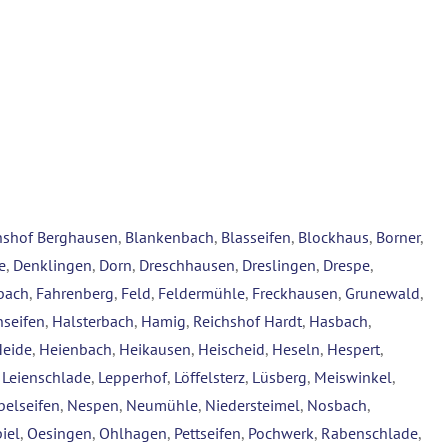
hshof Berghausen
,
Blankenbach
,
Blasseifen
,
Blockhaus
,
Borner
,
e
,
Denklingen
,
Dorn
,
Dreschhausen
,
Dreslingen
,
Drespe
,
bach
,
Fahrenberg
,
Feld
,
Feldermühle
,
Freckhausen
,
Grunewald
,
seifen
,
Halsterbach
,
Hamig
,
Reichshof Hardt
,
Hasbach
,
Heide
,
Heienbach
,
Heikausen
,
Heischeid
,
Heseln
,
Hespert
,
,
Leienschlade
,
Lepperhof
,
Löffelsterz
,
Lüsberg
,
Meiswinkel
,
belseifen
,
Nespen
,
Neumühle
,
Niedersteimel
,
Nosbach
,
iel
,
Oesingen
,
Ohlhagen
,
Pettseifen
,
Pochwerk
,
Rabenschlade
,