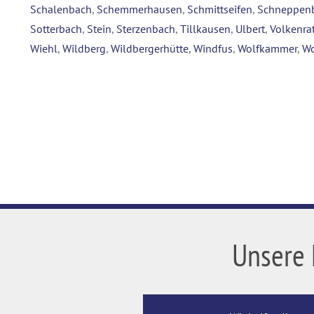
Schalenbach
,
Schemmerhausen
,
Schmittseifen
,
Schneppen
Sotterbach
,
Stein
,
Sterzenbach
,
Tillkausen
,
Ulbert
,
Volkenra
Wiehl
,
Wildberg
,
Wildbergerhütte
,
Windfus
,
Wolfkammer
,
Wo
Unsere 