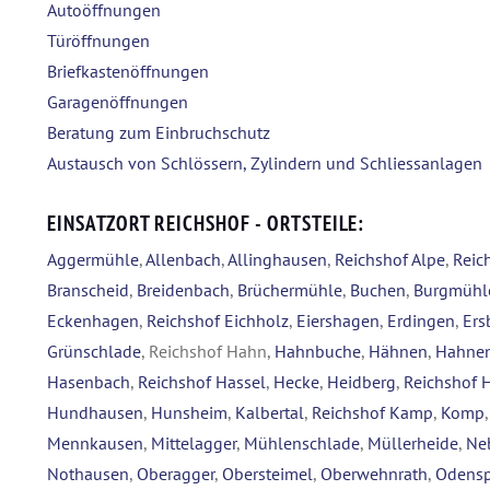
Autoöffnungen
Türöffnungen
Briefkastenöffnungen
Garagenöffnungen
Beratung zum Einbruchschutz
Austausch von Schlössern, Zylindern und Schliessanlagen
EINSATZORT REICHSHOF - ORTSTEILE:
Aggermühle
,
Allenbach
,
Allinghausen
,
Reichshof Alpe
,
Reic
Branscheid
,
Breidenbach
,
Brüchermühle
,
Buchen
,
Burgmühl
Eckenhagen
,
Reichshof Eichholz
,
Eiershagen
,
Erdingen
,
Ers
Grünschlade
, Reichshof Hahn,
Hahnbuche
,
Hähnen
,
Hahnen
Hasenbach
,
Reichshof Hassel
,
Hecke
,
Heidberg
,
Reichshof 
Hundhausen
,
Hunsheim
,
Kalbertal
,
Reichshof Kamp
,
Komp
Mennkausen
,
Mittelagger
,
Mühlenschlade
,
Müllerheide
,
Ne
Nothausen
,
Oberagger
,
Obersteimel
,
Oberwehnrath
,
Odensp