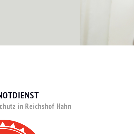
NOTDIENST
schutz in Reichshof Hahn