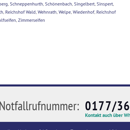
berg
,
Schneppenhurth
,
Schönenbach
,
Singelbert
,
Sinspert
,
th
,
Reichshof Wald
,
Wehnrath
,
Welpe
,
Wiedenhof
,
Reichshof
lfseifen
,
Zimmerseifen
Notfallrufnummer:
0177/3
Kontakt auch über W