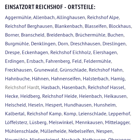
EINSATZORT REICHSHOF - ORTSTEILE:
Aggermühle
,
Allenbach
,
Allinghausen
,
Reichshof Alpe
,
Reichshof Berghausen
,
Blankenbach
,
Blasseifen
,
Blockhaus
,
Borner
,
Branscheid
,
Breidenbach
,
Brüchermühle
,
Buchen
,
Burgmühle
,
Denklingen
,
Dorn
,
Dreschhausen
,
Dreslingen
,
Drespe
,
Eckenhagen
,
Reichshof Eichholz
,
Eiershagen
,
Erdingen
,
Ersbach
,
Fahrenberg
,
Feld
,
Feldermühle
,
Freckhausen
,
Grunewald
,
Grünschlade
,
Reichshof Hahn
,
Hahnbuche
,
Hähnen
,
Hahnenseifen
,
Halsterbach
,
Hamig
,
Reichshof Hardt,
Hasbach
,
Hasenbach
,
Reichshof Hassel
,
Hecke
,
Heidberg
,
Reichshof Heide
,
Heienbach
,
Heikausen
,
Heischeid
,
Heseln
,
Hespert
,
Hundhausen
,
Hunsheim
,
Kalbertal
,
Reichshof Kamp
,
Komp
,
Leienschlade
,
Lepperhof
,
Löffelsterz
,
Lüsberg
,
Meiswinkel
,
Mennkausen
,
Mittelagger
,
Mühlenschlade
,
Müllerheide
,
Nebelseifen
,
Nespen
,
Neumühle
,
Niedersteimel
,
Nosbach
,
Nothausen
,
Oberagger
,