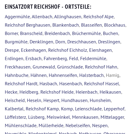
EINSATZORT REICHSHOF - ORTSTEILE:
Aggermühle
,
Allenbach
,
Allinghausen
,
Reichshof Alpe
,
Reichshof Berghausen
,
Blankenbach
,
Blasseifen
,
Blockhaus
,
Borner
,
Branscheid
,
Breidenbach
,
Brüchermühle
,
Buchen
,
Burgmühle
,
Denklingen
,
Dorn
,
Dreschhausen
,
Dreslingen
,
Drespe
,
Eckenhagen
,
Reichshof Eichholz
,
Eiershagen
,
Erdingen
,
Ersbach
,
Fahrenberg
,
Feld
,
Feldermühle
,
Freckhausen
,
Grunewald
,
Grünschlade
,
Reichshof Hahn
,
Hahnbuche
,
Hähnen
,
Hahnenseifen
,
Halsterbach
, Hamig,
Reichshof Hardt
,
Hasbach
,
Hasenbach
,
Reichshof Hassel
,
Hecke
,
Heidberg
,
Reichshof Heide
,
Heienbach
,
Heikausen
,
Heischeid
,
Heseln
,
Hespert
,
Hundhausen
,
Hunsheim
,
Kalbertal
,
Reichshof Kamp
,
Komp
,
Leienschlade
,
Lepperhof
,
Löffelsterz
,
Lüsberg
,
Meiswinkel
,
Mennkausen
,
Mittelagger
,
Mühlenschlade
,
Müllerheide
,
Nebelseifen
,
Nespen
,
Neumühle
,
Niedersteimel
,
Nosbach
,
Nothausen
,
Oberagger
,