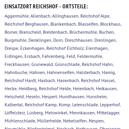
EINSATZORT REICHSHOF - ORTSTEILE:
Aggermühle
,
Allenbach
,
Allinghausen
,
Reichshof Alpe
,
Reichshof Berghausen
,
Blankenbach
,
Blasseifen
,
Blockhaus
,
Borner
,
Branscheid
,
Breidenbach
,
Brüchermühle
,
Buchen
,
Burgmühle
,
Denklingen
,
Dorn
,
Dreschhausen
,
Dreslingen
,
Drespe
,
Eckenhagen
,
Reichshof Eichholz
,
Eiershagen
,
Erdingen
,
Ersbach
,
Fahrenberg
,
Feld
,
Feldermühle
,
Freckhausen
,
Grunewald
,
Grünschlade
,
Reichshof Hahn
,
Hahnbuche
,
Hähnen
,
Hahnenseifen
,
Halsterbach
,
Hamig
,
Reichshof Hardt
,
Hasbach
,
Hasenbach
,
Reichshof Hassel
,
Hecke
,
Heidberg
,
Reichshof Heide
,
Heienbach
,
Heikausen
,
Heischeid
,
Heseln
,
Hespert
,
Hundhausen
,
Hunsheim
,
Kalbertal
,
Reichshof Kamp
,
Komp
,
Leienschlade
,
Lepperhof
,
Löffelsterz
,
Lüsberg
,
Meiswinkel
,
Mennkausen
,
Mittelagger
,
Mühlenschlade
,
Müllerheide
,
Nebelseifen
,
Nespen
,
Neumühle
,
Niedersteimel
,
Nosbach
,
Nothausen
,
Oberagger
,