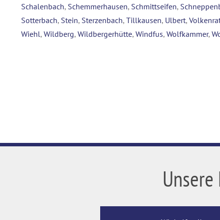
Schalenbach
,
Schemmerhausen
,
Schmittseifen
,
Schneppen
Sotterbach
,
Stein
,
Sterzenbach
,
Tillkausen
,
Ulbert
,
Volkenra
Wiehl
,
Wildberg
,
Wildbergerhütte
,
Windfus
,
Wolfkammer
,
Wo
Unsere 