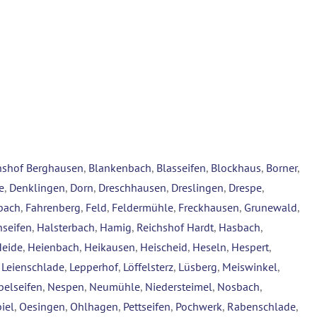
hshof Berghausen
,
Blankenbach
,
Blasseifen
,
Blockhaus
,
Borner
,
e
,
Denklingen
,
Dorn
,
Dreschhausen
,
Dreslingen
,
Drespe
,
bach
,
Fahrenberg
,
Feld
,
Feldermühle
,
Freckhausen
,
Grunewald
,
seifen
,
Halsterbach
,
Hamig
,
Reichshof Hardt
,
Hasbach
,
Heide
,
Heienbach
,
Heikausen
,
Heischeid
,
Heseln
,
Hespert
,
,
Leienschlade
,
Lepperhof
,
Löffelsterz
,
Lüsberg
,
Meiswinkel
,
belseifen
,
Nespen
,
Neumühle
,
Niedersteimel
,
Nosbach
,
iel
,
Oesingen
,
Ohlhagen
,
Pettseifen
,
Pochwerk
,
Rabenschlade
,