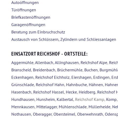
Autoöffnungen
Türöffnungen
Briefkastenöffnungen
Garagenöffnungen
Beratung zum Einbruchschutz
Austausch von Schlössern, Zylindern und Schliessanlagen
EINSATZORT REICHSHOF - ORTSTEILE:
Aggermühle
,
Allenbach
,
Allinghausen
,
Reichshof Alpe
,
Reic
Branscheid
,
Breidenbach
,
Brüchermühle
,
Buchen
,
Burgmühl
Eckenhagen
,
Reichshof Eichholz
,
Eiershagen
,
Erdingen
,
Ers
Grünschlade
,
Reichshof Hahn
,
Hahnbuche
,
Hähnen
,
Hahnen
Hasenbach
,
Reichshof Hassel
,
Hecke
,
Heidberg
,
Reichshof 
Hundhausen
,
Hunsheim
,
Kalbertal
, Reichshof Kamp,
Komp
Mennkausen
,
Mittelagger
,
Mühlenschlade
,
Müllerheide
,
Ne
Nothausen
,
Oberagger
,
Obersteimel
,
Oberwehnrath
,
Odensp