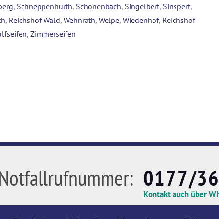
berg
,
Schneppenhurth
,
Schönenbach
,
Singelbert
,
Sinspert
,
th
,
Reichshof Wald
,
Wehnrath
,
Welpe
,
Wiedenhof
,
Reichshof
lfseifen
,
Zimmerseifen
Notfallrufnummer:
0177/3
Kontakt auch über W