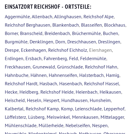
EINSATZORT REICHSHOF - ORTSTEILE:
Aggermühle
,
Allenbach
,
Allinghausen
,
Reichshof Alpe
,
Reichshof Berghausen
,
Blankenbach
,
Blasseifen
,
Blockhaus
,
Borner
,
Branscheid
,
Breidenbach
,
Brüchermühle
,
Buchen
,
Burgmühle
,
Denklingen
,
Dorn
,
Dreschhausen
,
Dreslingen
,
Drespe
,
Eckenhagen
,
Reichshof Eichholz
, Eiershagen,
Erdingen
,
Ersbach
,
Fahrenberg
,
Feld
,
Feldermühle
,
Freckhausen
,
Grunewald
,
Grünschlade
,
Reichshof Hahn
,
Hahnbuche
,
Hähnen
,
Hahnenseifen
,
Halsterbach
,
Hamig
,
Reichshof Hardt
,
Hasbach
,
Hasenbach
,
Reichshof Hassel
,
Hecke
,
Heidberg
,
Reichshof Heide
,
Heienbach
,
Heikausen
,
Heischeid
,
Heseln
,
Hespert
,
Hundhausen
,
Hunsheim
,
Kalbertal
,
Reichshof Kamp
,
Komp
,
Leienschlade
,
Lepperhof
,
Löffelsterz
,
Lüsberg
,
Meiswinkel
,
Mennkausen
,
Mittelagger
,
Mühlenschlade
,
Müllerheide
,
Nebelseifen
,
Nespen
,
Neumühle
,
Niedersteimel
,
Nosbach
,
Nothausen
,
Oberagger
,