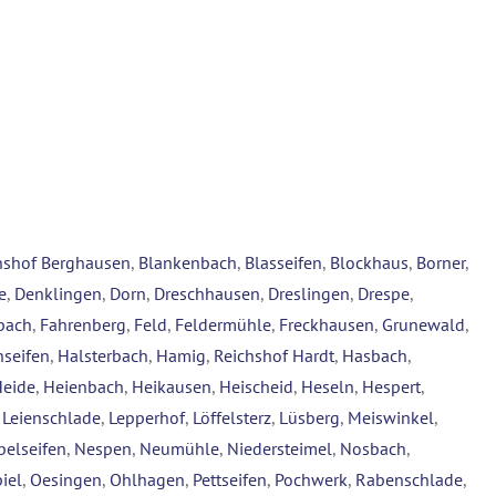
hshof Berghausen
,
Blankenbach
,
Blasseifen
,
Blockhaus
,
Borner
,
e
,
Denklingen
,
Dorn
,
Dreschhausen
,
Dreslingen
,
Drespe
,
bach
,
Fahrenberg
,
Feld
,
Feldermühle
,
Freckhausen
,
Grunewald
,
seifen
,
Halsterbach
,
Hamig
,
Reichshof Hardt
,
Hasbach
,
Heide
,
Heienbach
,
Heikausen
,
Heischeid
,
Heseln
,
Hespert
,
,
Leienschlade
,
Lepperhof
,
Löffelsterz
,
Lüsberg
,
Meiswinkel
,
belseifen
,
Nespen
,
Neumühle
,
Niedersteimel
,
Nosbach
,
iel
,
Oesingen
,
Ohlhagen
,
Pettseifen
,
Pochwerk
,
Rabenschlade
,