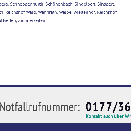
berg
,
Schneppenhurth
,
Schönenbach
,
Singelbert
,
Sinspert
,
th
,
Reichshof Wald
,
Wehnrath
,
Welpe
,
Wiedenhof
,
Reichshof
lfseifen
,
Zimmerseifen
Notfallrufnummer:
0177/3
Kontakt auch über W