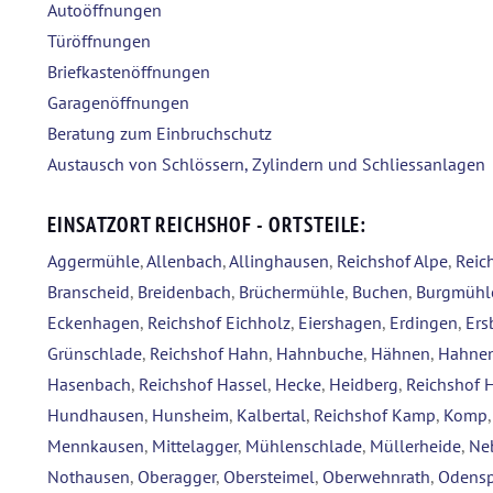
Autoöffnungen
Türöffnungen
Briefkastenöffnungen
Garagenöffnungen
Beratung zum Einbruchschutz
Austausch von Schlössern, Zylindern und Schliessanlagen
EINSATZORT REICHSHOF - ORTSTEILE:
Aggermühle
,
Allenbach
,
Allinghausen
,
Reichshof Alpe
,
Reic
Branscheid
,
Breidenbach
,
Brüchermühle
,
Buchen
,
Burgmühl
Eckenhagen
,
Reichshof Eichholz
,
Eiershagen
,
Erdingen
,
Ers
Grünschlade
,
Reichshof Hahn
,
Hahnbuche
,
Hähnen
,
Hahnen
Hasenbach
,
Reichshof Hassel
,
Hecke
,
Heidberg
,
Reichshof 
Hundhausen
,
Hunsheim
,
Kalbertal
,
Reichshof Kamp
,
Komp
Mennkausen
,
Mittelagger
,
Mühlenschlade
,
Müllerheide
,
Ne
Nothausen
,
Oberagger
,
Obersteimel
,
Oberwehnrath
,
Odensp