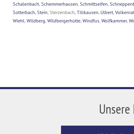
Schalenbach
,
Schemmerhausen
,
Schmittseifen
,
Schneppen
Sotterbach
,
Stein
, Sterzenbach,
Tillkausen
,
Ulbert
,
Volkenra
Wiehl
,
Wildberg
,
Wildbergerhütte
,
Windfus
,
Wolfkammer
,
Wo
Unsere 