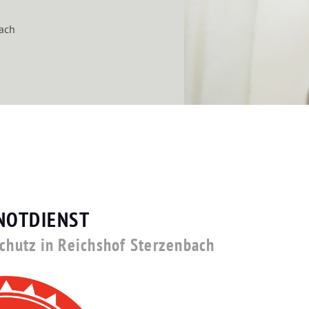
bach
NOTDIENST
schutz in Reichshof Sterzenbach