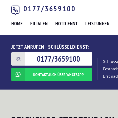
0177/3659100
HOME
FILIALEN
NOTDIENST
LEISTUNGEN
JETZT ANRUFEN | SCHLÜSSELDIENST:
0177/3659100
Schlüsse
Festpre
KONTAKT AUCH ÜBER WHATSAPP
Erst nac